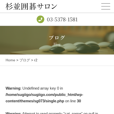
03-5378-1581
ブログ
Blog
Home
>
ブログ
> r2
Warning
: Undefined array key 0 in
/home/sugiigo/sugiigo.com/public_html/wp-
content/themes/sg073/single.php
on line
30
Warning
: Attempt to read property "cat_name" on null in