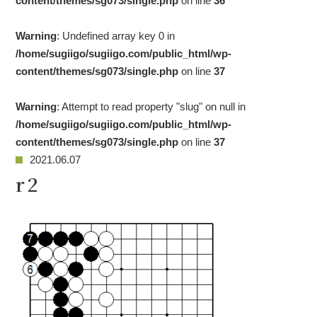
content/themes/sg073/single.php
on line
36
Warning
: Undefined array key 0 in
/home/sugiigo/sugiigo.com/public_html/wp-
content/themes/sg073/single.php
on line
37
Warning
: Attempt to read property "slug" on null in
/home/sugiigo/sugiigo.com/public_html/wp-
content/themes/sg073/single.php
on line
37
2021.06.07
r2