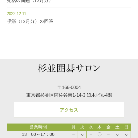
死活の問題（12月分）
2022.12.11
手筋（12月分）の回答
〒166-0004
東京都杉並区阿佐谷南1-14-3 臼木ビル4階
アクセス
営業時間
月
火
水
木
金
土
日
13：00～17：00
–
○
–
〇
–
○
○