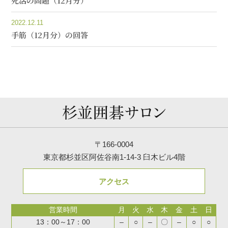
死活の問題（12月分）
2022.12.11
手筋（12月分）の回答
〒166-0004
東京都杉並区阿佐谷南1-14-3 臼木ビル4階
アクセス
営業時間
月
火
水
木
金
土
日
13：00～17：00
–
○
–
〇
–
○
○