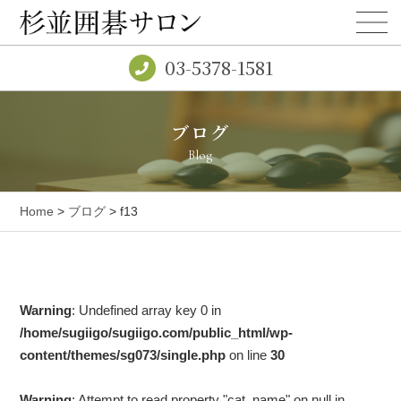
03-5378-1581
ブログ
Blog
Home
>
ブログ
> f13
Warning
: Undefined array key 0 in
/home/sugiigo/sugiigo.com/public_html/wp-
content/themes/sg073/single.php
on line
30
Warning
: Attempt to read property "cat_name" on null in