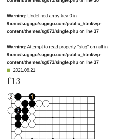
content/themes/sg073/single.php
on line
36
Warning
: Undefined array key 0 in
/home/sugiigo/sugiigo.com/public_html/wp-
content/themes/sg073/single.php
on line
37
Warning
: Attempt to read property "slug" on null in
/home/sugiigo/sugiigo.com/public_html/wp-
content/themes/sg073/single.php
on line
37
2021.08.21
f13