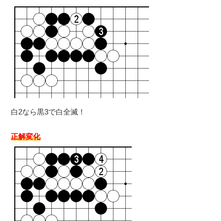
白2なら黒3で白全滅！
正解変化