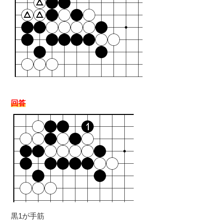
回答
黒1が手筋