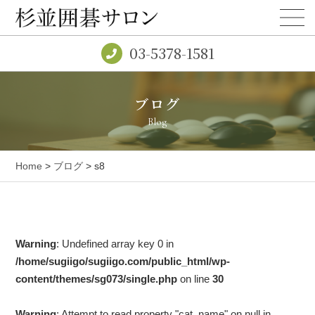
03-5378-1581
ブログ
Blog
Home
>
ブログ
> s8
Warning
: Undefined array key 0 in
/home/sugiigo/sugiigo.com/public_html/wp-
content/themes/sg073/single.php
on line
30
Warning
: Attempt to read property "cat_name" on null in