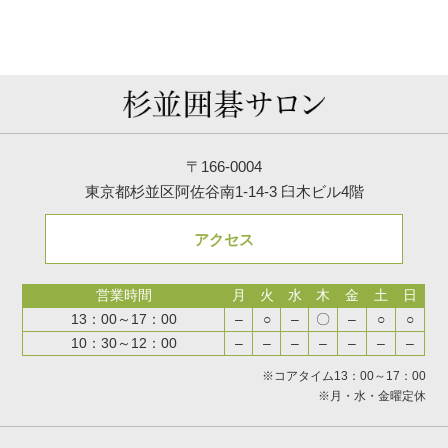
〒166-0004
東京都杉並区阿佐谷南1-14-3 臼木ビル4階
アクセス
営業時間
月
火
水
木
金
土
日
13：00～17：00
–
○
–
〇
–
○
○
10：30～12：00
–
–
–
–
–
–
–
※コアタイム13：00～17：00
※月・水・金曜定休