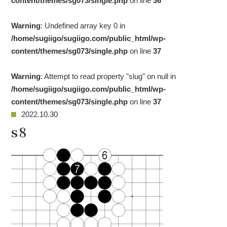
content/themes/sg073/single.php
on line
36
Warning
: Undefined array key 0 in
/home/sugiigo/sugiigo.com/public_html/wp-
content/themes/sg073/single.php
on line
37
Warning
: Attempt to read property "slug" on null in
/home/sugiigo/sugiigo.com/public_html/wp-
content/themes/sg073/single.php
on line
37
2022.10.30
s8