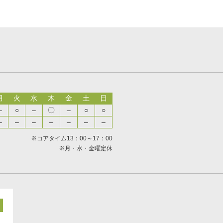
月
火
水
木
金
土
日
–
○
–
〇
–
○
○
–
–
–
–
–
–
–
※コアタイム13：00～17：00
※月・水・金曜定休