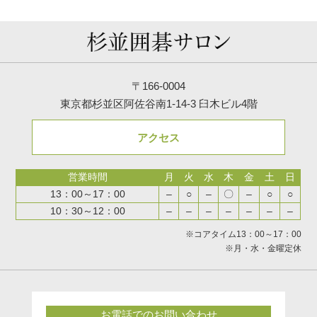
〒166-0004
東京都杉並区阿佐谷南1-14-3 臼木ビル4階
アクセス
営業時間
月
火
水
木
金
土
日
13：00～17：00
–
○
–
〇
–
○
○
10：30～12：00
–
–
–
–
–
–
–
※コアタイム13：00～17：00
※月・水・金曜定休
お電話でのお問い合わせ