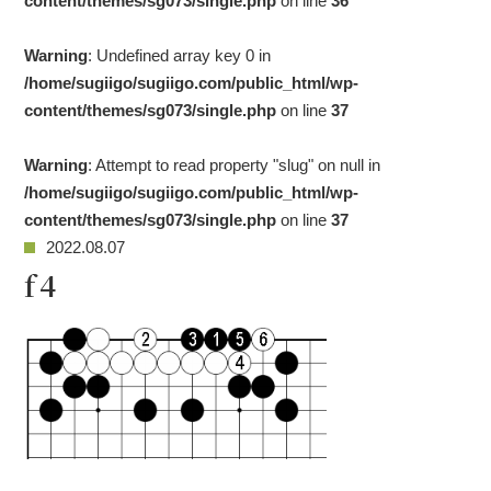
content/themes/sg073/single.php
on line
36
Warning
: Undefined array key 0 in
/home/sugiigo/sugiigo.com/public_html/wp-
content/themes/sg073/single.php
on line
37
Warning
: Attempt to read property "slug" on null in
/home/sugiigo/sugiigo.com/public_html/wp-
content/themes/sg073/single.php
on line
37
2022.08.07
f4