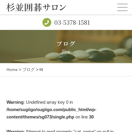
03-5378-1581
ブログ
Blog
Home
>
ブログ
> f4
Warning
: Undefined array key 0 in
/home/sugiigo/sugiigo.com/public_html/wp-
content/themes/sg073/single.php
on line
30
Warning
: Attempt to read property "cat_name" on null in